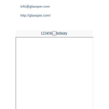
info@glassper.com
http://glassper.com/
1
2
3
4
5
6
Infinity
...