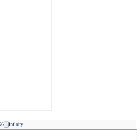
5
6
Infinity
...