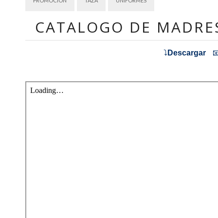
PROMOCION
TAZA
UNIFORMES
CATALOGO DE MADRES

⤵️
Descargar