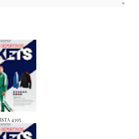
»
ISTA 4395