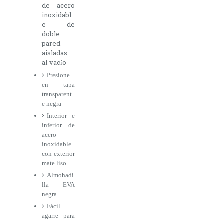
de acero
inoxidabl
e de
doble
pared
aisladas
al vacío
Presione
en tapa
transparent
e negra
Interior e
inferior de
acero
inoxidable
con exterior
mate liso
Almohadi
lla EVA
negra
Fácil
agarre para