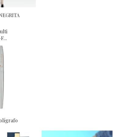
 NEGRITA
ulti
F...
olígrafo