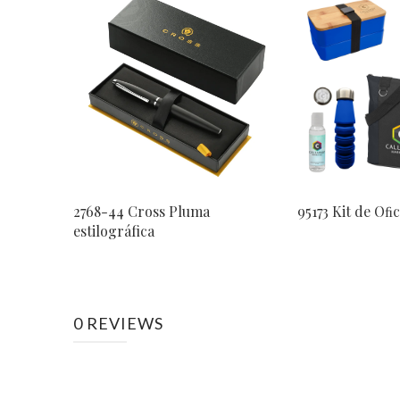
2768-44 Cross Pluma
95173 Kit de Oﬁ
estilográfica
0 REVIEWS