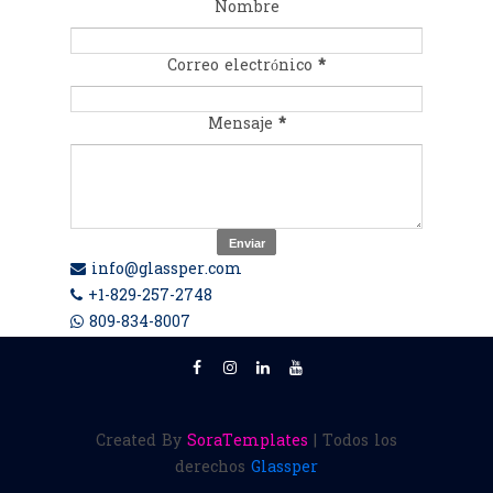
Nombre
Correo electrónico
*
Mensaje
*
info@glassper.com
+1-829-257-2748
809-834-8007
Created By
SoraTemplates
| Todos los
derechos
Glassper